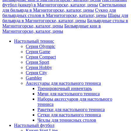
футбол (кикер) в Магнитогорске, каталог, цены
Светильники
для бильярда в Магнитогорске, каталог, цены
Сукно для
бильярдных столов в Магнитогорске, каталог, цены
Шары для
бильярда в Магнитогорске, каталог, цены
Бильярдные столы в
Магнитогорске, каталог, цены
Бильярдные кии в
Магнитогорске, каталог, цены
Настольный теннис
Серия Olympic
Серия Game
Серия Compact
Серия Sport
Серия Hobby
Серия City
Gambler
Аксессуары для настольного тенниса
Тренировочный инвентарь
Мячи для настольного тенниса
Наборы аксессуаров для настольного
тенниса
Ракетки для настольного тенниса
Сетки для настольного тенниса
Чехлы для теннисных столов
Настольный футбол
Кикер Start Line