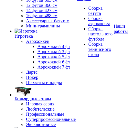
10 футов 305 см
12 футов 366 см
Сборка
14 футов 427 см
батута
16 футов 488 см
Сборка
Аксессуары к батутам
аэрохоккея
Минитрамплины
Наши
Сборка
работы
настольного
Игротека
футбола
Аэрохоккей
Сборка
Аэрохоккей 4 фт
теннисного
Аэрохоккей 3 фт
стола
Аэрохоккей 5 фт
Аэрохоккей 6 фт
Аэрохоккей 7 фт
Дартс
Покер
Шахматы и нарды
Бильярдные столы
Игровая серия
Любительские
Профессиональные
Суперпрофессиональные
Эксклюзивные