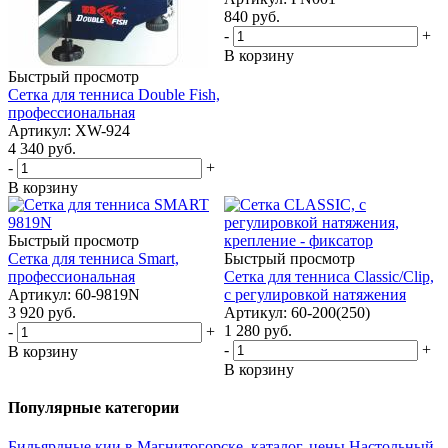
840
руб.
-
+
В корзину
Быстрый просмотр
Cетка для тенниса Double Fish,
профессиональная
Артикул: XW-924
4 340
руб.
-
+
В корзину
Быстрый просмотр
Cетка для тенниса Smart,
Быстрый просмотр
профессиональная
Cетка для тенниса Classic/Clip,
Артикул: 60-9819N
с регулировкой натяжения
3 920
руб.
Артикул: 60-200(250)
1 280
руб.
-
+
-
+
В корзину
В корзину
Популярные категории
Бильярдные кии в Магнитогорске, каталог, цены
Настольный