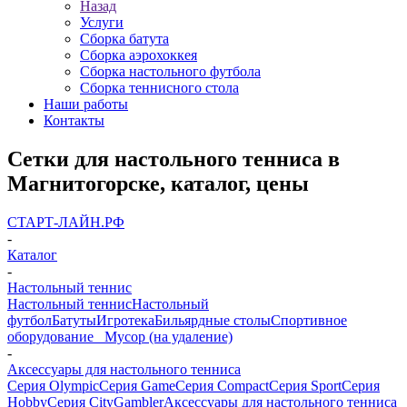
Назад
Услуги
Сборка батута
Сборка аэрохоккея
Сборка настольного футбола
Сборка теннисного стола
Наши работы
Контакты
Сетки для настольного тенниса в
Магнитогорске, каталог, цены
СТАРТ-ЛАЙН.РФ
-
Каталог
-
Настольный теннис
Настольный теннис
Настольный
футбол
Батуты
Игротека
Бильярдные столы
Спортивное
оборудование
_ Мусор (на удаление)
-
Аксессуары для настольного тенниса
Серия Olympic
Серия Game
Серия Compact
Серия Sport
Серия
Hobby
Серия City
Gambler
Аксессуары для настольного тенниса