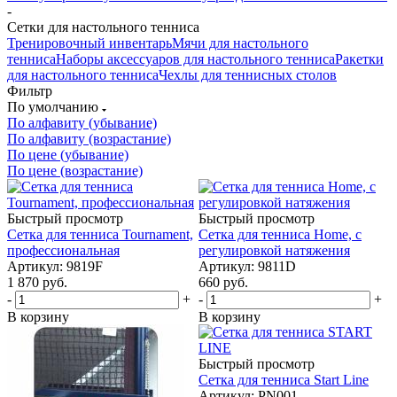
-
Сетки для настольного тенниса
Тренировочный инвентарь
Мячи для настольного
тенниса
Наборы аксессуаров для настольного тенниса
Ракетки
для настольного тенниса
Чехлы для теннисных столов
Фильтр
По умолчанию
По алфавиту (убывание)
По алфавиту (возрастание)
По цене (убывание)
По цене (возрастание)
Быстрый просмотр
Быстрый просмотр
Cетка для тенниса Tournament,
Cетка для тенниса Home, с
профессиональная
регулировкой натяжения
Артикул: 9819F
Артикул: 9811D
1 870
руб.
660
руб.
-
+
-
+
В корзину
В корзину
Быстрый просмотр
Cетка для тенниса Start Line
Артикул: PN001